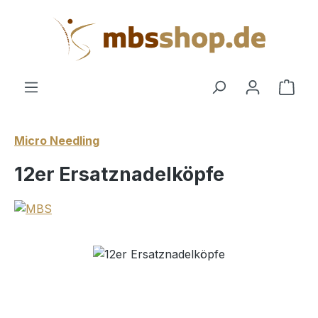
Zum Hauptinhalt springen
Ware
Micro Needling
12er Ersatznadelköpfe
Bildergalerie überspringen